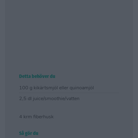
Detta behöver du
100 g kikärtsmjöl eller quinoamjöl
2,5 dl juice/smoothie/vatten
4 krm fiberhusk
Så gör du