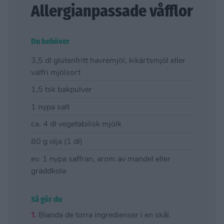
Allergianpassade våfflor
Du behöver
3,5 dl glutenfritt havremjöl, kikärtsmjöl eller
valfri mjölsort
1,5 tsk bakpulver
1 nypa salt
ca. 4 dl vegetabilisk mjölk
80 g olja (1 dl)
ev. 1 nypa saffran, arom av mandel eller
gräddkola
Så gör du
1.
Blanda de torra ingredienser i en skål.