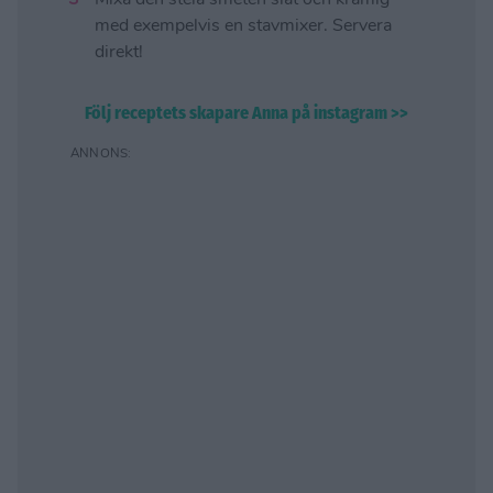
Mixa den stela smeten slät och krämig
med exempelvis en stavmixer. Servera
direkt!
Följ receptets skapare Anna på instagram >>