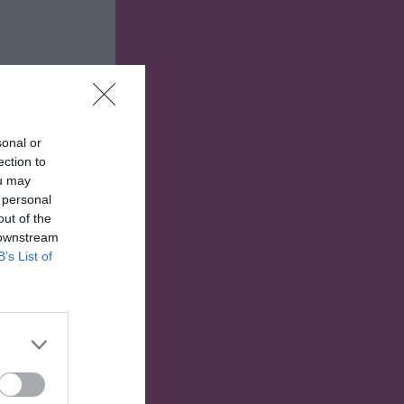
sonal or
ection to
ou may
 personal
out of the
 downstream
B’s List of