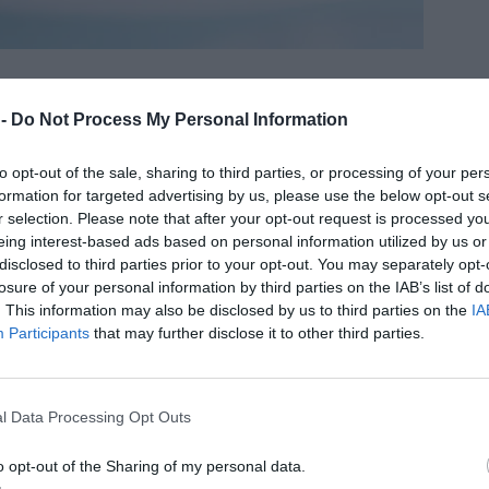
 -
Do Not Process My Personal Information
to opt-out of the sale, sharing to third parties, or processing of your per
formation for targeted advertising by us, please use the below opt-out s
r selection. Please note that after your opt-out request is processed y
eing interest-based ads based on personal information utilized by us or
å gör du
disclosed to third parties prior to your opt-out. You may separately opt-
losure of your personal information by third parties on the IAB’s list of
Rör ihop alla ingredienser (utom cornflakes och
. This information may also be disclosed by us to third parties on the
IA
choklad) i en kastrull. Rör om då och då och låt
Participants
that may further disclose it to other third parties.
sjuda tills den börjar bli seg, den ska bli ca 125
grader. Gör gärna ett kulprov.
Ta av kastrullen från värmen och blanda ner
l Data Processing Opt Outs
cornflakes. Klicka upp på ett bakplåtspapper och
o opt-out of the Sharing of my personal data.
kyl.