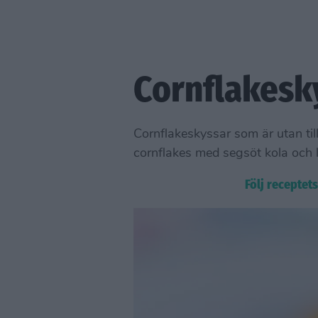
Cornflakesk
Cornflakeskyssar som är utan til
cornflakes med segsöt kola och l
Följ receptet