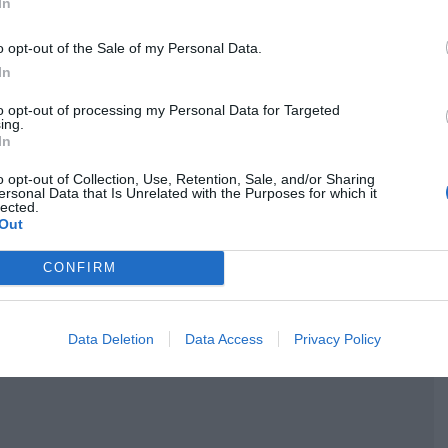
In
När kakorna kallnat helt så frys dem ev tills de är
riktigt kall och lossnar lätt från pappret.
o opt-out of the Sale of my Personal Data.
Doppa de riktigt kalla kakorna i choklad och låt
In
stelna.
to opt-out of processing my Personal Data for Targeted
ing.
In
Följ receptets skapare Anna på instagram >>
o opt-out of Collection, Use, Retention, Sale, and/or Sharing
ersonal Data that Is Unrelated with the Purposes for which it
lected.
Out
CONFIRM
Data Deletion
Data Access
Privacy Policy