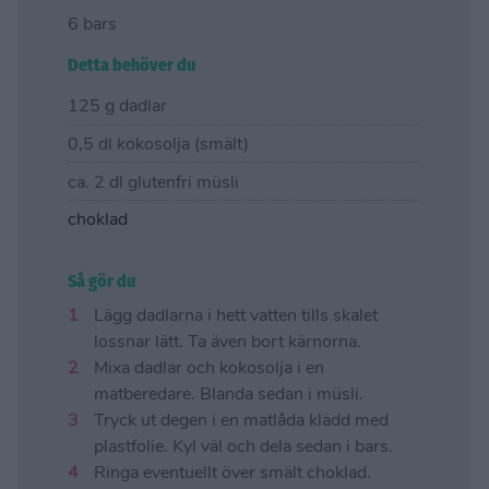
6 bars
Detta behöver du
125 g dadlar
0,5 dl kokosolja (smält)
ca. 2 dl glutenfri müsli
choklad
Så gör du
Lägg dadlarna i hett vatten tills skalet
lossnar lätt. Ta även bort kärnorna.
Mixa dadlar och kokosolja i en
matberedare. Blanda sedan i müsli.
Tryck ut degen i en matlåda klädd med
plastfolie. Kyl väl och dela sedan i bars.
Ringa eventuellt över smält choklad.