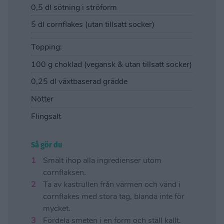
0,5 dl sötning i ströform
5 dl cornflakes (utan tillsatt socker)
Topping:
100 g choklad (vegansk & utan tillsatt socker)
0,25 dl växtbaserad grädde
Nötter
Flingsalt
Så gör du
Smält ihop alla ingredienser utom
cornflaksen.
Ta av kastrullen från värmen och vänd i
cornflakes med stora tag, blanda inte för
mycket.
Fördela smeten i en form och ställ kallt.