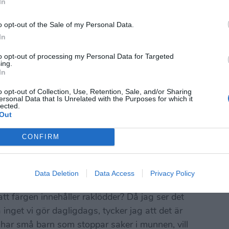
In
o opt-out of the Sale of my Personal Data.
In
to opt-out of processing my Personal Data for Targeted
ing.
In
o opt-out of Collection, Use, Retention, Sale, and/or Sharing
ersonal Data that Is Unrelated with the Purposes for which it
lected.
Out
CONFIRM
Data Deletion
Data Access
Privacy Policy
tt färgen innehåller raklödder? Då jag ser det
 inget vi gör dagligdags, tycker jag att det är
r har små barn som stoppar saker i munnen, vill