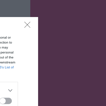
sonal or
ection to
ou may
 personal
out of the
 downstream
B’s List of