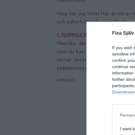
tillsammans.
Idag har jag listat Här är tre av m
och julkort med fingeravtryck.
Fixa Själv
1. FLUFFIGA JULKORT
Med lika delar parfymfritt raklöd
If you wish 
som du kan måla med. Ska du g
sensitive in
pinnar (armar), små stenar (ög
confirm you
continue se
pappersnäsa. Strö över lite glitte
information 
further disc
participants
Downstream 
Persona
I want t