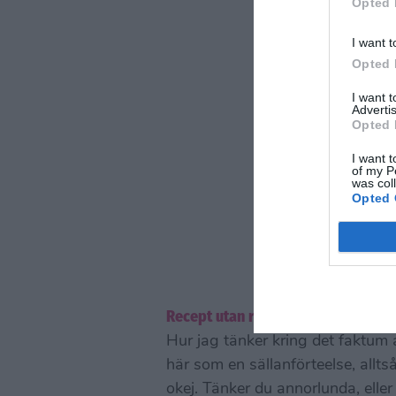
Opted 
I want t
Opted 
I want 
Advertis
Opted 
I want t
of my P
was col
Opted 
Recept utan raklödder
Hur jag tänker kring det faktum a
här som en sällanförteelse, alltså
okej. Tänker du annorlunda, elle