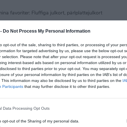
ina favoriter: Fluffiga julkort, pärlplattejulkort
 -
Do Not Process My Personal Information
der och hobbylim fixar du enkelt en fluffig ”färg”
to opt-out of the sale, sharing to third parties, or processing of your per
öra en snögubbe behöver du pyttesmå
formation for targeted advertising by us, please use the below opt-out s
on och knappar) samt pappershatt och
r selection. Please note that after your opt-out request is processed y
eing interest-based ads based on personal information utilized by us or
r för en gnistrande effekt.
disclosed to third parties prior to your opt-out. You may separately opt-
losure of your personal information by third parties on the IAB’s list of
. This information may also be disclosed by us to third parties on the
IA
Participants
that may further disclose it to other third parties.
l Data Processing Opt Outs
o opt-out of the Sharing of my personal data.