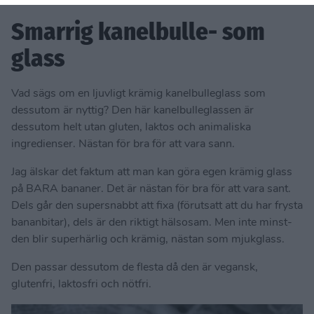
Smarrig kanelbulle- som
glass
Vad sägs om en ljuvligt krämig kanelbulleglass som
dessutom är nyttig? Den här kanelbulleglassen är
dessutom helt utan gluten, laktos och animaliska
ingredienser. Nästan för bra för att vara sann.
Jag älskar det faktum att man kan göra egen krämig glass
på BARA bananer. Det är nästan för bra för att vara sant.
Dels går den supersnabbt att fixa (förutsatt att du har frysta
bananbitar), dels är den riktigt hälsosam. Men inte minst-
den blir superhärlig och krämig, nästan som mjukglass.
Den passar dessutom de flesta då den är vegansk,
glutenfri, laktosfri och nötfri.