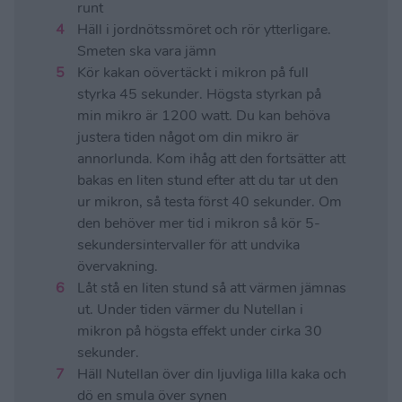
runt
Häll i jordnötssmöret och rör ytterligare.
Smeten ska vara jämn
Kör kakan oövertäckt i mikron på full
styrka 45 sekunder. Högsta styrkan på
min mikro är 1200 watt. Du kan behöva
justera tiden något om din mikro är
annorlunda. Kom ihåg att den fortsätter att
bakas en liten stund efter att du tar ut den
ur mikron, så testa först 40 sekunder. Om
den behöver mer tid i mikron så kör 5-
sekundersintervaller för att undvika
övervakning.
Låt stå en liten stund så att värmen jämnas
ut. Under tiden värmer du Nutellan i
mikron på högsta effekt under cirka 30
sekunder.
Häll Nutellan över din ljuvliga lilla kaka och
dö en smula över synen