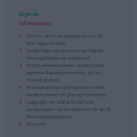
Så gör du:
TVÅ PORTIONER
Ta fram de frysta bananerna och låt
tina några minuter
Under tiden bananerna tinar: blanda
honung/dadelsirap med kanel
Mortla kardemumman (använd helst
egenmortlad kardemumma, det blir
mycket godare)
Mixa bananbitarna tillsammans med
kardemumman till glassig konsistens.
Lägg upp i en skål och häll över
kanelsirapen i en tornadoform för att få
äkta kanelbullekänsla
Ät bums!