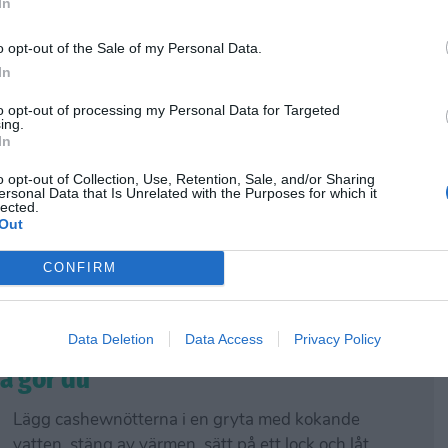
In
o opt-out of the Sale of my Personal Data.
In
to opt-out of processing my Personal Data for Targeted
ing.
In
o opt-out of Collection, Use, Retention, Sale, and/or Sharing
ersonal Data that Is Unrelated with the Purposes for which it
lected.
Out
CONFIRM
Data Deletion
Data Access
Privacy Policy
å gör du
Lägg cashewnötterna i en gryta med kokande
vatten, stäng av värmen, sätt på ett lock och låt