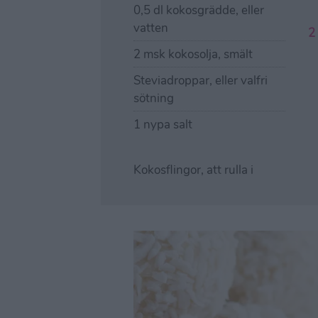
0,5 dl kokosgrädde, eller
vatten
2 msk kokosolja, smält
Steviadroppar, eller valfri
sötning
1 nypa salt
Kokosflingor, att rulla i