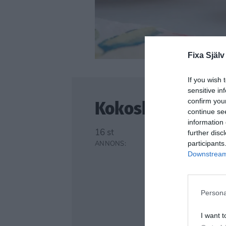
Fixa Själv
If you wish 
sensitive in
confirm you
Kokosbollar – Raf
continue se
information 
16 st
further disc
participants
Downstream 
Persona
I want t