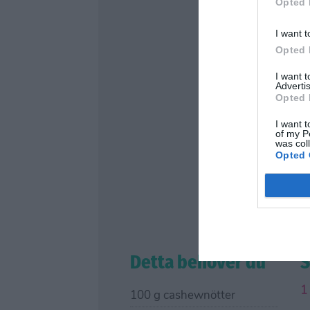
Opted 
I want t
Opted 
I want 
Advertis
Opted 
I want t
of my P
was col
Opted 
Detta behöver du
S
100 g cashewnötter