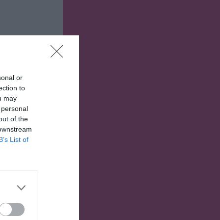
sonal or
ection to
ou may
 personal
out of the
 downstream
B’s List of