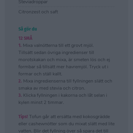
Steviadroppar
Citronzest och saft
Så gör du
12 SMÅ
1.
Mixa valnötterna till ett grovt mjöl.
Tillsätt sedan övriga ingredienser till
morotskakan och mixa, är smeten lös och ej
formbar så tillsätt mer havremjöl. Tryck ut i
formar och ställ kallt.
2.
Mixa ingredienserna till fyllningen slätt och
smaka av med stevia och citron.
3.
Klicka fyllningen i kakorna och låt selan i
kylen minst 2 timmar.
Tips!
Tofun går att ersätta med kokosgrädde
eller cashewnötter som du mixat slätt med lite
vatten. Blir det fyllning över så spara det till