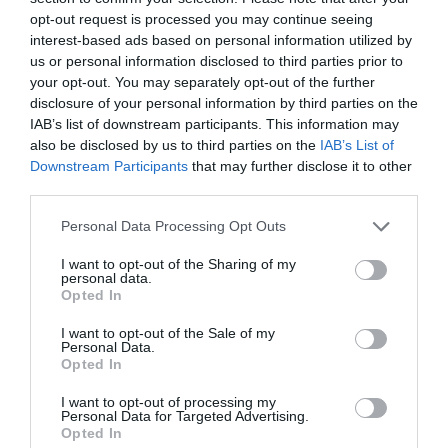
opt-out request is processed you may continue seeing
interest-based ads based on personal information utilized by
us or personal information disclosed to third parties prior to
your opt-out. You may separately opt-out of the further
Goda majssnacks & smart
disclosure of your personal information by third parties on the
IAB’s list of downstream participants. This information may
påshack
also be disclosed by us to third parties on the
IAB’s List of
Downstream Participants
that may further disclose it to other
third parties.
På utflykt eller på språng? Jag har verkligen fastnat för
Friggs nya majssnacks i praktisk liten påse som du enkelt
Personal Data Processing Opt Outs
tar med dig. Här visar jag även hur du enkelt försluter
påsen utan några klämmor.
I want to opt-out of the Sharing of my
personal data.
Opted In
I samarbete med Friggs
I want to opt-out of the Sale of my
Personal Data.
Opted In
I want to opt-out of processing my
Personal Data for Targeted Advertising.
Opted In