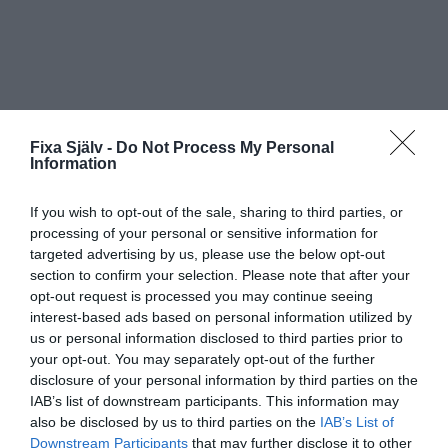
Fixa Själv -
Do Not Process My Personal
Information
If you wish to opt-out of the sale, sharing to third parties, or
Enkel isglass med
processing of your personal or sensitive information for
targeted advertising by us, please use the below opt-out
vätskeersättning
section to confirm your selection. Please note that after your
opt-out request is processed you may continue seeing
interest-based ads based on personal information utilized by
Det här enkla receptet på isglass med vätskeersättning är
us or personal information disclosed to third parties prior to
ett perfekt mammahack när barnen är sjuka och inte får i
your opt-out. You may separately opt-out of the further
sig tillräckligt med vätska.
disclosure of your personal information by third parties on the
IAB’s list of downstream participants. This information may
also be disclosed by us to third parties on the
IAB’s List of
Downstream Participants
that may further disclose it to other