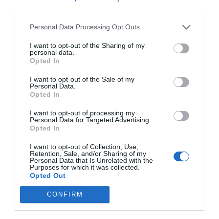
third parties.
Personal Data Processing Opt Outs
I want to opt-out of the Sharing of my
personal data.
Opted In
I want to opt-out of the Sale of my
Personal Data.
Opted In
Vätskeersättningsglass- bara 2 ingredienser
I want to opt-out of processing my
Jag fick tips om den här glassen av en annan mamma
Personal Data for Targeted Advertising.
vars dotter vägrade dricka vätsekersättning när hon var
Opted In
sjuk. Eftersom båda mina barn också har väldigt svårt för
I want to opt-out of Collection, Use,
vätskeersättning var jag såklart tvungen att prova.
Retention, Sale, and/or Sharing of my
Personal Data that Is Unrelated with the
Purposes for which it was collected.
Jag använde Fun Light sockerfri hallon- och apelsinsaft,
Opted Out
men välj er favoritsaft.
CONFIRM
Om det funkade? Jajamen! Båda barnen åt upp sina glassar
utan minsta knorr.