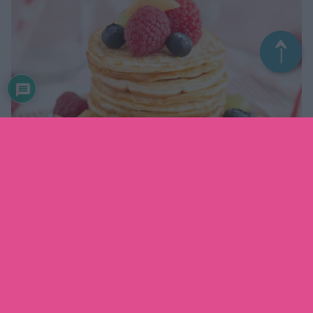
Plättar med matigare tillbehör
Plättarna passar perfekt med en fruktig sallad som på
bilderna. Men även bacon, mer mjukost, skinka, sylt,
grädde, nutella, köttfärsröra..ja nästan vad som helst är