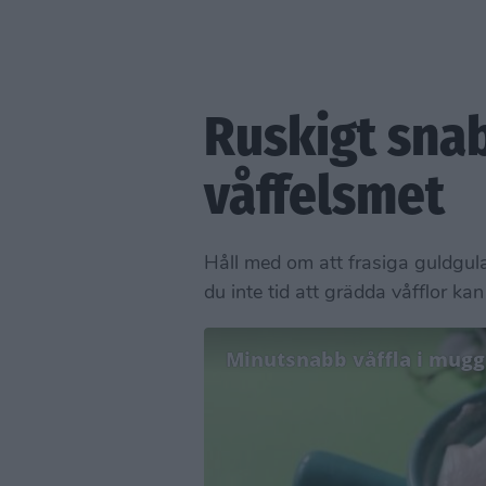
Ruskigt sna
våffelsmet
Håll med om att frasiga guldgula
du inte tid att grädda våfflor k