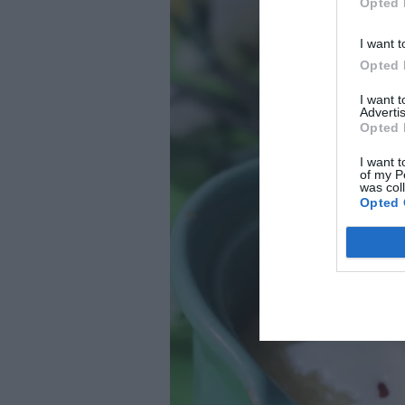
Opted 
I want t
Opted 
I want 
Advertis
Opted 
I want t
of my P
was col
Opted 