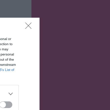
sonal or
ection to
ou may
 personal
out of the
 downstream
B’s List of