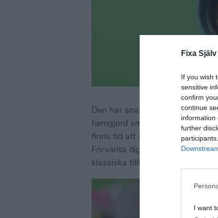
Fixa Själv
If you wish 
sensitive in
confirm you
continue se
Den här snabba våffelkakan bör a
information 
hemgjord smet, men är en enkel e
further disc
finns tid att ställa sig med decil
participants
Downstream 
Förvänta dig alltså inte en fras
klassiska tillbehören sylt och gr
Persona
I want t