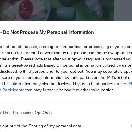
 -
Do Not Process My Personal Information
to opt-out of the sale, sharing to third parties, or processing of your per
formation for targeted advertising by us, please use the below opt-out s
r selection. Please note that after your opt-out request is processed y
eing interest-based ads based on personal information utilized by us or
lltså inte att jämföra med frasiga våfflor på
disclosed to third parties prior to your opt-out. You may separately opt-
rsättning när våffelsuget är stort och det inte
losure of your personal information by third parties on the IAB’s list of
itermått, en massa ingredienser och våffeljärn.
. This information may also be disclosed by us to third parties on the
IA
Participants
that may further disclose it to other third parties.
våffla utan en våffelsmakande kaka där de
ädde kompletterar fint.
l Data Processing Opt Outs
o opt-out of the Sharing of my personal data.