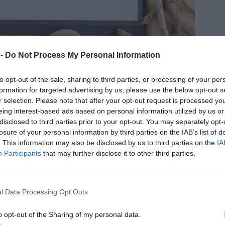
 -
Do Not Process My Personal Information
 sakletandet ett steg längre och låt barnen
to opt-out of the sale, sharing to third parties, or processing of your per
formation for targeted advertising by us, please use the below opt-out s
a och stenarna de hittar på utflykten.
r selection. Please note that after your opt-out request is processed y
eing interest-based ads based on personal information utilized by us or
 samma princip som
mitt stenpussel
från i somras
disclosed to third parties prior to your opt-out. You may separately opt-
ch svårhetsgrader.
losure of your personal information by third parties on the IAB’s list of
. This information may also be disclosed by us to third parties on the
IA
Participants
that may further disclose it to other third parties.
kan de utmana varandra och se vem som skapar
rar kan ju den yngre med fördel bygga en enklare
re. Eller så ser ni det som en samarbetsövning
l Data Processing Opt Outs
ans.
o opt-out of the Sharing of my personal data.