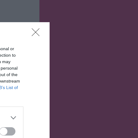
sonal or
ection to
ou may
 personal
out of the
 downstream
B’s List of