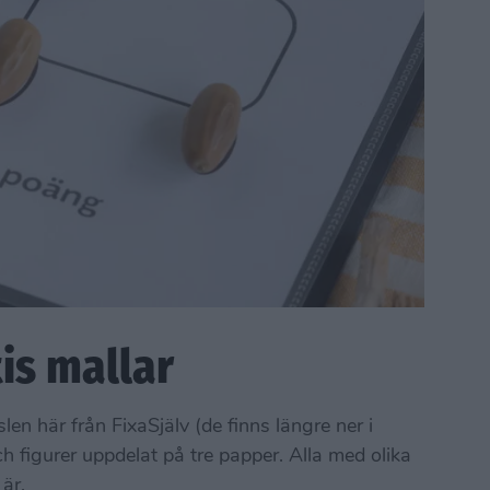
tis mallar
len här från FixaSjälv (de finns längre ner i
och figurer uppdelat på tre papper. Alla med olika
är.