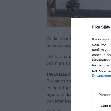
Fixa Själv
Är dina barn också sakletare? Ta
If you wish 
sensitive in
använda sig av pinnarna, kottarn
confirm you
continue se
Det här naturpusslet bygger på
information 
och finns i sex olika varianter o
further disc
participants
TÄVLA ELLER SAMARBETA
Downstream 
Tycker barnen om att tävla så 
en figur först. Är de i olika åld
figur och den äldre en lite svåra
Persona
och låter barnen bygga tillsamm
I want t