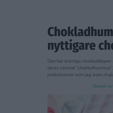
Chokladhum
nyttigare c
Den här krämiga chokladdippen ä
därav namnet ”chokladhummus”.
jordnötssmör som jag även ring
Skapat a