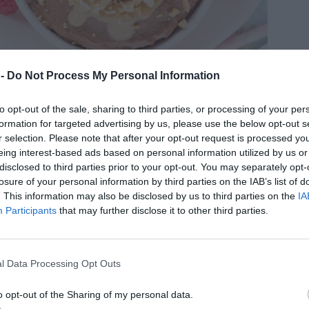
 -
Do Not Process My Personal Information
to opt-out of the sale, sharing to third parties, or processing of your per
laddipp perfekt till
formation for targeted advertising by us, please use the below opt-out s
r selection. Please note that after your opt-out request is processed y
eing interest-based ads based on personal information utilized by us or
disclosed to third parties prior to your opt-out. You may separately opt-
losure of your personal information by third parties on the IAB’s list of
ssar perfekt att dippa goda frukter och bär i!
. This information may also be disclosed by us to third parties on the
IA
Participants
that may further disclose it to other third parties.
vanpå chokladhummusen innan du serverar så blir
dnötssmöret uteslutas eller bytas mot valfritt
l Data Processing Opt Outs
o opt-out of the Sharing of my personal data.