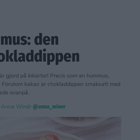
mus: den
hokladdippen
r gjord på kikärtor! Precis som en hummus,
 Förutom kakao är chokladdippen smaksatt med
lade ovanpå.
v Anna Winér
@anna_winer