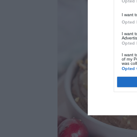
Opted 
I want t
Opted 
I want 
Advertis
Opted 
I want t
of my P
was col
Opted 