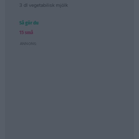
3 dl vegetabilisk mjölk
Så gör du
15 små