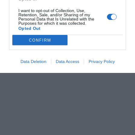
I want to opt-out of Collection, Use,
Retention, Sale, and/or Sharing of my
Baka en fladdermus av en kladdkakor >>
Personal Data that Is Unrelated with the
Purposes for which it was collected.
Opted Out
Dela:
Facebook
Pinterest
Twitter
CONFIRM
E-post
Data Deletion
Data Access
Privacy Policy