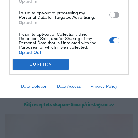
Opted In
I want to opt-out of processing my
Personal Data for Targeted Advertising.
Opted In
I want to opt-out of Collection, Use,
Retention, Sale, and/or Sharing of my
Personal Data that Is Unrelated with the
Purposes for which it was collected.
Opted Out
Chokladkola utan tillsatt
CONFIRM
socker
Riktigt läcker chokladkola som är naturligt glutenfri,
Data Deletion
Data Access
Privacy Policy
vegansk och utan tillsatt socker.
Följ receptets skapare Anna på instagram >>