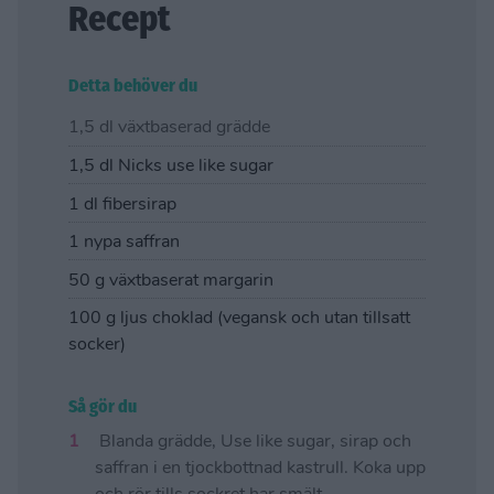
Recept
Detta behöver du
1,5 dl växtbaserad grädde
1,5 dl Nicks use like sugar
1 dl fibersirap
1 nypa saffran
50 g växtbaserat margarin
100 g ljus choklad (vegansk och utan tillsatt
socker)
Så gör du
Blanda grädde, Use like sugar, sirap och
saffran i en tjockbottnad kastrull. Koka upp