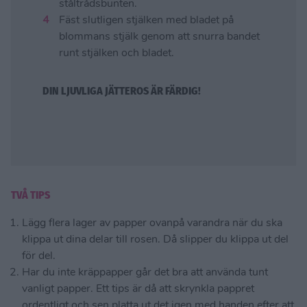
ståltrådsbunten.
Fäst slutligen stjälken med bladet på
blommans stjälk genom att snurra bandet
runt stjälken och bladet.
DIN LJUVLIGA JÄTTEROS ÄR FÄRDIG!
TVÅ TIPS
Lägg flera lager av papper ovanpå varandra när du ska
klippa ut dina delar till rosen. Då slipper du klippa ut del
för del.
Har du inte kräppapper går det bra att använda tunt
vanligt papper. Ett tips är då att skrynkla pappret
ordentligt och sen platta ut det igen med handen efter att