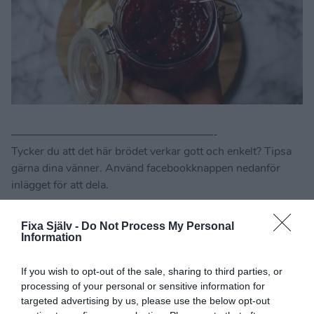
——————————————————-
Tycker du att det här brödet verkar gott och enkelt? Tipsa
gärna dina vänner. Använd facebookknappen nedanför
inlägget för att dela.
För att följa Fixasjalv på Facebook:
klicka här
Fixa Själv -
Do Not Process My Personal
Information
För att följa Fixasjalv på Instagram:
klicka här
If you wish to opt-out of the sale, sharing to third parties, or
Dela:
processing of your personal or sensitive information for
Facebook
Pinterest
Twitter
targeted advertising by us, please use the below opt-out