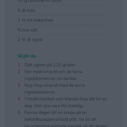
50 g rumsvarmt smör
5 dl mjöl
1 ½ tsk bakpulver
¾ tsk salt
2 ½ dl mjölk
Så gör du:
Sätt ugnen på 225 grader.
Ner med smöret och de torra
ingredienserna i en bunke.
Nyp ihop smöret med de torra
ingredienserna.
Tillsätt mjölken och blanda ihop allt till en
deg. Den ska vara lite kladdig.
Forma degen till en limpa på en
bakplåtspappersklädd plåt. Se till att
ha ordentligt mjölade händer så att degen