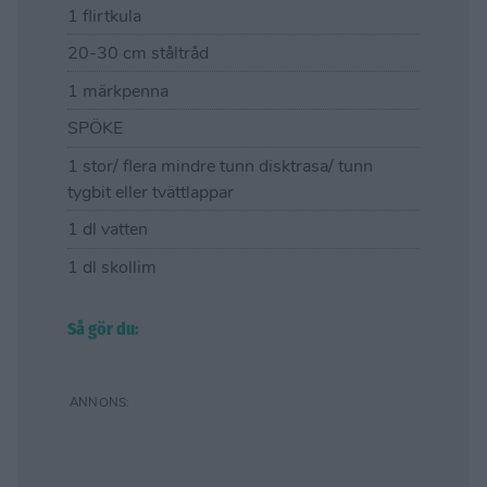
1 flirtkula
20-30 cm ståltråd
1 märkpenna
SPÖKE
1 stor/ flera mindre tunn disktrasa/ tunn
tygbit eller tvättlappar
1 dl vatten
1 dl skollim
Så gör du: