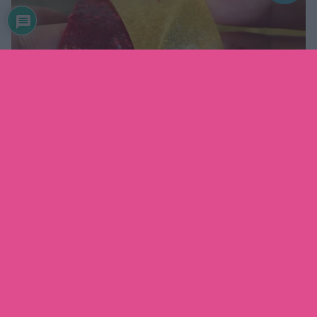
Mer inspiration direkt i din inkorg?
Prenumerera på mitt nyhetsbrev som kommer varje
vecka fyllt med tips, trix och recept efter säsong!