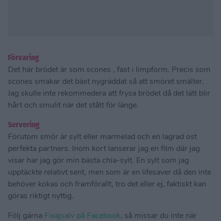
Förvaring
Det här brödet är som scones , fast i limpform. Precis som
scones smakar det bäst nygräddat så att smöret smälter.
Jag skulle inte rekommedera att frysa brödet då det lätt blir
hårt och smulit när det stått för länge.
Servering
Förutom smör är sylt eller marmelad och en lagrad ost
perfekta partners. Inom kort lanserar jag en film där jag
visar har jag gör min bästa chia-sylt. En sylt som jag
upptäckte relativt sent, men som är en lifesaver då den inte
behöver kokas och framförallt, tro det eller ej, faktiskt kan
göras riktigt nyttig.
Följ gärna
Fixajsalv på Facebook
, så missar du inte när