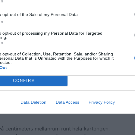
In
o opt-out of the Sale of my Personal Data.
In
to opt-out of processing my Personal Data for Targeted
ing.
In
o opt-out of Collection, Use, Retention, Sale, and/or Sharing
ersonal Data that Is Unrelated with the Purposes for which it
lected.
för pappersnäsdukar
Out
CONFIRM
Data Deletion
Data Access
Privacy Policy
vå centimeters mellanrum runt hela kartongen.