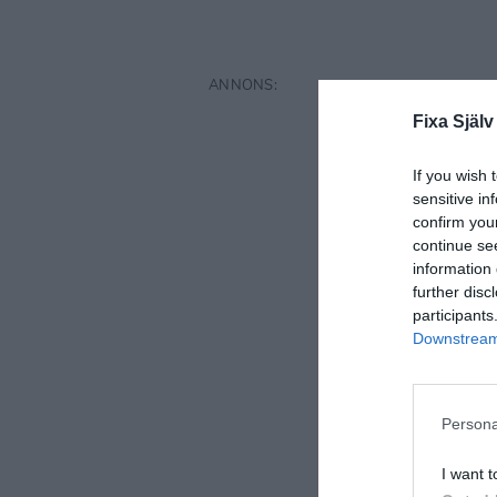
Fixa Själv
If you wish 
sensitive in
confirm you
continue se
information 
further disc
participants
Downstream 
Persona
I want t