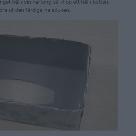
get hål i din kartong så klipp ett hål i botten.
a dra ut den färdiga halsduken.