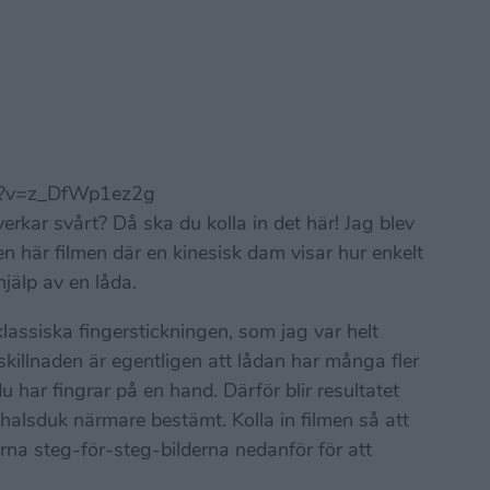
ch?v=z_DfWp1ez2g
erkar svårt? Då ska du kolla in det här! Jag blev
en här filmen där en kinesisk dam visar hur enkelt
jälp av en låda.
assiska fingerstickningen, som jag var helt
skillnaden är egentligen att lådan har många fler
du har fingrar på en hand. Därför blir resultatet
 halsduk närmare bestämt. Kolla in filmen så att
rna steg-för-steg-bilderna nedanför för att