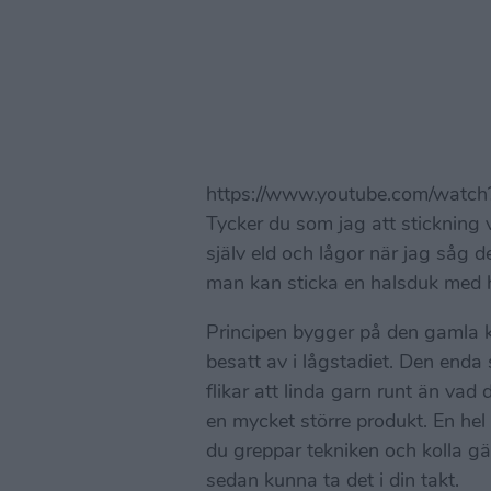
https://www.youtube.com/wat
Tycker du som jag att stickning v
själv eld och lågor när jag såg d
man kan sticka en halsduk med h
Principen bygger på den gamla kl
besatt av i lågstadiet. Den enda 
flikar att linda garn runt än vad 
en mycket större produkt. En hel
du greppar tekniken och kolla gä
sedan kunna ta det i din takt.