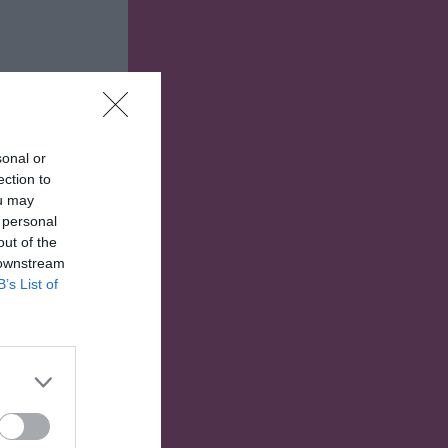
sonal or
ection to
ou may
 personal
out of the
 downstream
B’s List of