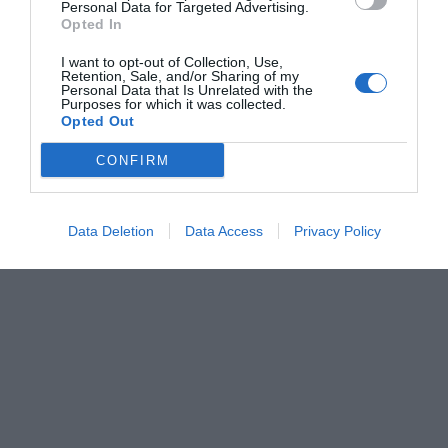
Personal Data for Targeted Advertising.
Opted In
I want to opt-out of Collection, Use,
Retention, Sale, and/or Sharing of my
Personal Data that Is Unrelated with the
…. sedan toppade jag med ytterligare smet innan jag vände
Purposes for which it was collected.
Opted Out
på krabbeluren och stekte den andra sidan.
CONFIRM
Data Deletion
Data Access
Privacy Policy