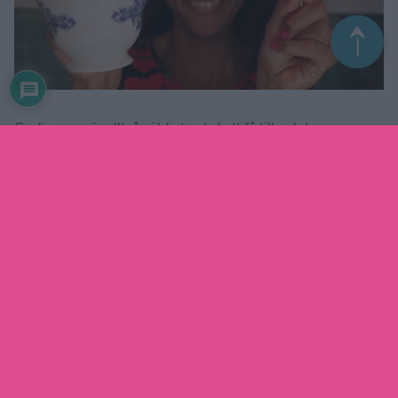
Godisrosen är alltså väldigt enkel att få till och bygger
endast på överlappningsprincipen. Känner du dig
fortfarande osäker kan du kolla in mina steg-för-steg-
bilder nedanför där jag visar varje moment. Men jag lovar,
det är enkelt.