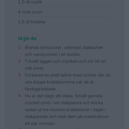
1,5 dl mjölk
4 msk smör
1,5 dl Nutella
Så gör du:
Blanda strösocker, vetemjöl, bakpulver
och vaniljsocker i en bunke.
Tillsätt äggen och mjölken och rör till en
slät smet.
Förbered en platt tallrik med socker där du
ska doppa krabbelurerna när de är
färdiggräddade
Nu är det dags att steka. Smält ganska
mycket smör i en stekpanna och klicka
sedan ut tre stycken krabbelurer i taget i
stekpannan och stek dem på medelvärme
ett par minuter.