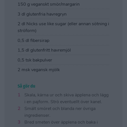
150 g veganskt smör/margarin
3 dl glutenfria havregryn
2 dl Nicks use like sugar (eller annan sötning i
ströform)
0,5 dl fibersirap
1,5 dl glutenfritt havremjöl
0,5 tsk bakpulver
2 msk vegansk mjölk
Så gör du
Skala, kärna ur och skiva äpplena och lägg
i en pajform. Strö eventuellt över kanel.
Smält smöret och blanda ner övriga
ingredienser.
Bred smeten över äpplena och baka i