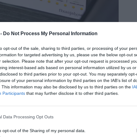
 -
Do Not Process My Personal Information
ilbingo
to opt-out of the sale, sharing to third parties, or processing of your per
formation for targeted advertising by us, please use the below opt-out s
ja med att skriva ut mina
bingobrickor
. Ett smart
r selection. Please note that after your opt-out request is processed y
n ni använda dem om och om igen!
eing interest-based ads based on personal information utilized by us or
disclosed to third parties prior to your opt-out. You may separately opt-
handlar det bara om att hålla utkik efter sakerna
losure of your personal information by third parties on the IAB’s list of
. This information may also be disclosed by us to third parties on the
IA
 av objekten ropar man ut namnet på det,
Participants
that may further disclose it to other third parties.
 annan i bilen kryssa av just den fågeln.
l Data Processing Opt Outs
o opt-out of the Sharing of my personal data.