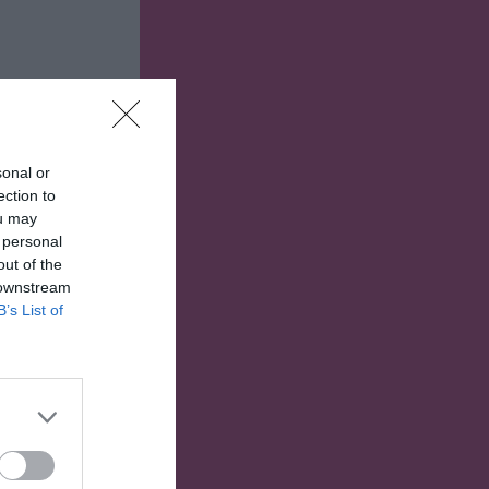
sonal or
ection to
ou may
 personal
out of the
 downstream
B’s List of