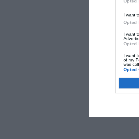
Opted 
I want t
Opted 
I want 
Advertis
Opted 
I want t
of my P
was col
Opted 