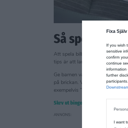
Fixa Själv
Så spelar du b
If you wish 
sensitive in
Att spela bilbingo är enkelt. Bör
confirm you
tips är att laminera dem så ka
continue se
information 
Ge barnen varsin bricka och sen 
further disc
participants
på brickan. Vid åsynen av något
Downstream 
exempelvis ”fågel”. Då kan ingen
Skrv ut bingobrickorna här >>
Persona
I want t