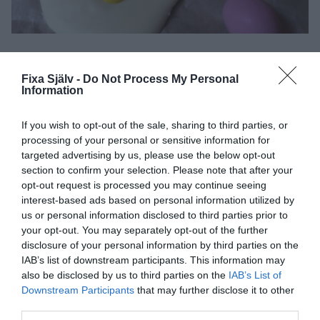
——————————————————-
Fixa Själv -
Do Not Process My Personal
Har du kompisar som påstår att de inte kan pyssla? Tipsa
Information
gärna dem gärna om det här enkla påskpysslet. Använd
facebookknappen nedanför inlägget för att dela.
If you wish to opt-out of the sale, sharing to third parties, or
processing of your personal or sensitive information for
För att följa Fixasjalv på Facebook:
klicka här
targeted advertising by us, please use the below opt-out
För att följa Fixasjalv på Instagram:
klicka här
section to confirm your selection. Please note that after your
opt-out request is processed you may continue seeing
Dela:
interest-based ads based on personal information utilized by
Facebook
Pinterest
Twitter
us or personal information disclosed to third parties prior to
your opt-out. You may separately opt-out of the further
E-post
disclosure of your personal information by third parties on the
IAB’s list of downstream participants. This information may
also be disclosed by us to third parties on the
IAB’s List of
Downstream Participants
that may further disclose it to other
third parties.