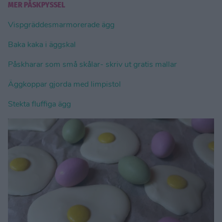
MER PÅSKPYSSEL
Vispgräddesmarmorerade ägg
Baka kaka i äggskal
Påskharar som små skålar- skriv ut gratis mallar
Äggkoppar gjorda med limpistol
Stekta fluffiga ägg