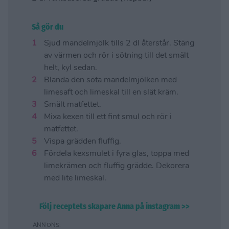
Så gör du
Sjud mandelmjölk tills 2 dl återstår. Stäng
av värmen och rör i sötning till det smält
helt, kyl sedan.
Blanda den söta mandelmjölken med
limesaft och limeskal till en slät kräm.
Smält matfettet.
Mixa kexen till ett fint smul och rör i
matfettet.
Vispa grädden fluffig.
Fördela kexsmulet i fyra glas, toppa med
limekrämen och fluffig grädde. Dekorera
med lite limeskal.
Följ receptets skapare Anna på instagram >>