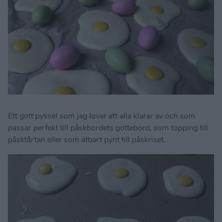
Ett gott pyssel som jag lovar att alla klarar av och som
passar perfekt till påskbordets gottebord, som topping till
påsktårtan eller som ätbart pynt till påskriset.