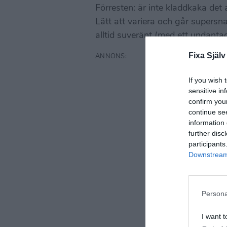
Förresten: är inte kladdkaka de
Lätt att variera och går supersna
alltid suveränt (med ett undanta
Fixa Själv
If you wish 
sensitive in
confirm you
continue se
information 
further disc
participants
Downstream 
Persona
I want t