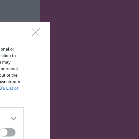
sonal or
ection to
ou may
 personal
out of the
 downstream
B’s List of