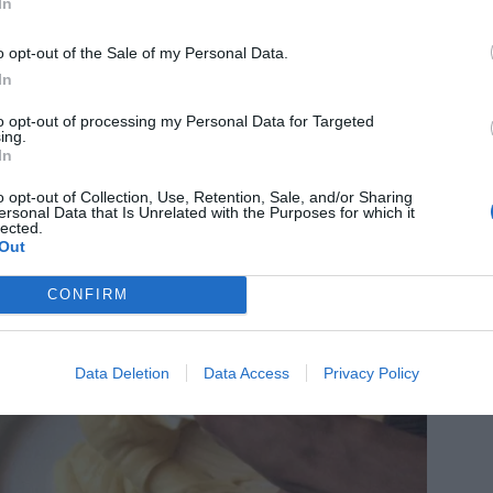
In
o opt-out of the Sale of my Personal Data.
In
to opt-out of processing my Personal Data for Targeted
ing.
In
o opt-out of Collection, Use, Retention, Sale, and/or Sharing
ersonal Data that Is Unrelated with the Purposes for which it
rkligen något extra- det vill jag lova!
lected.
Out
CONFIRM
Data Deletion
Data Access
Privacy Policy