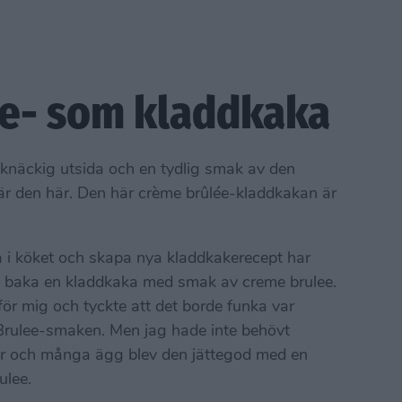
e- som kladdkaka
n knäckig utsida och en tydlig smak av den
är den här. Den här crème brûlée-kladdkakan är
a i köket och skapa nya kladdkakerecept har
t baka en kladdkaka med smak av creme brulee.
 för mig och tyckte att det borde funka var
 Brulee-smaken. Men jag hade inte behövt
er och många ägg blev den jättegod med en
ulee.