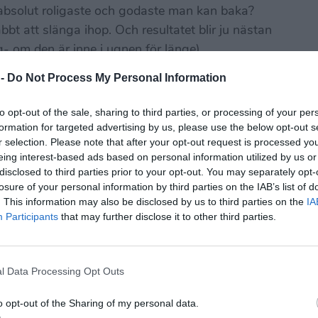
t absolut roligaste och godaste man kan baka?
bbt att slänga ihop. Och resultatet blir ju nästan
g- om den är inne i ugnen för länge).
 -
Do Not Process My Personal Information
to opt-out of the sale, sharing to third parties, or processing of your per
formation for targeted advertising by us, please use the below opt-out s
r selection. Please note that after your opt-out request is processed y
eing interest-based ads based on personal information utilized by us or
disclosed to third parties prior to your opt-out. You may separately opt-
losure of your personal information by third parties on the IAB’s list of
. This information may also be disclosed by us to third parties on the
IA
Participants
that may further disclose it to other third parties.
l Data Processing Opt Outs
o opt-out of the Sharing of my personal data.