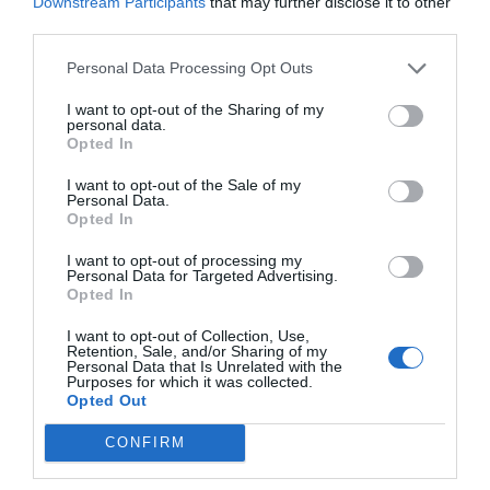
Downstream Participants
that may further disclose it to other
Mer inspiration direkt i din inkorg?
third parties.
Prenumerera på mitt nyhetsbrev som kommer varje
Personal Data Processing Opt Outs
vecka fyllt med tips, trix och recept efter säsong!
I want to opt-out of the Sharing of my
personal data.
Ja, jag vill gärna ha nyhetsbrevet >>
Opted In
I want to opt-out of the Sale of my
Personal Data.
Opted In
Dela:
I want to opt-out of processing my
Personal Data for Targeted Advertising.
Facebook
Pinterest
Twitter
Opted In
E-post
I want to opt-out of Collection, Use,
Retention, Sale, and/or Sharing of my
Personal Data that Is Unrelated with the
Purposes for which it was collected.
Opted Out
CONFIRM