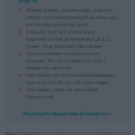
Så gör du
Blanda grädde, Use like sugar, sirap och
saffran i en tjockbottnad kastrull. Koka upp
och rör tills sockret har smält.
Koka utan lock tills smeten klarar
kulprovet och har en temperatur på 123
grader. Ta av kastrullen från värmen.
Hacka chokladen och skär smöret i
tärningar. Rör ner choklad och smör i
smeten tills det smält.
Häll smeten i en form med bakplåtspapper
som är ca 20×30 cm. Låt svalna något.
Skär fudgen i bitar när den svalnat.
Förvara svalt.
Följ receptets skapare Anna på instagram >>