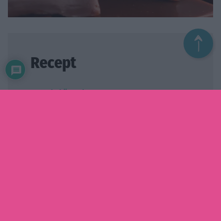
Recept
Detta behöver du
1,5 dl växtbaserad grädde
1,5 dl Nicks use like sugar
1 dl fibersirap
50 g växtbaserat margarin
100 g choklad (vegansk och utan tillsatt
socker)
Så gör du