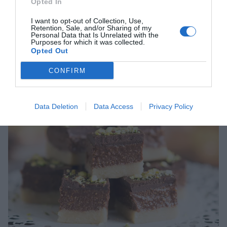
Opted In
lagren i en form till Mozartrutor istället spar du mycket tid!
I want to opt-out of Collection, Use,
Retention, Sale, and/or Sharing of my
Skapat av Anna Winér
@anna_winer
Personal Data that Is Unrelated with the
Purposes for which it was collected.
Opted Out
CONFIRM
Data Deletion
Data Access
Privacy Policy