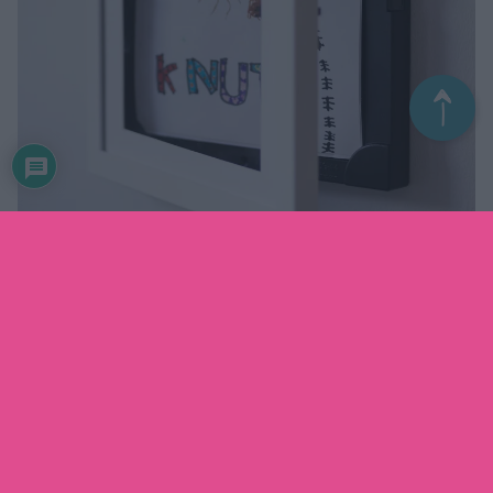
Har du köpt en ram? Berätta gärna vad du tycker. Maila mig
på vivifixarsjalv(at)gmail.com eller posta ett inlägg på
instagram och tagga @fixasjalv. Det är så kul att höra era
erfarenheter och tankar 🙂