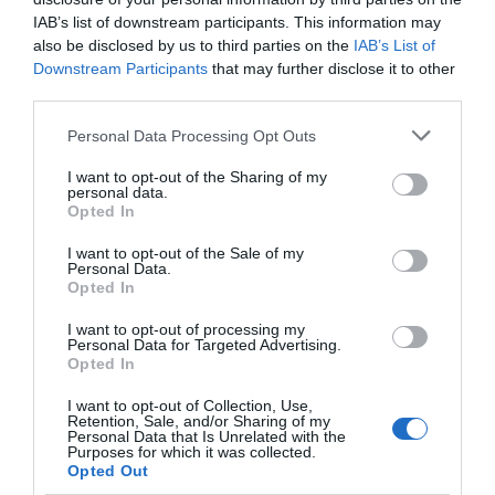
IAB’s list of downstream participants. This information may
also be disclosed by us to third parties on the
IAB’s List of
Downstream Participants
that may further disclose it to other
third parties.
Personal Data Processing Opt Outs
I want to opt-out of the Sharing of my
personal data.
Opted In
I want to opt-out of the Sale of my
Personal Data.
Opted In
Mer inspiration direkt i din inkorg?
I want to opt-out of processing my
Personal Data for Targeted Advertising.
Prenumerera på mitt nyhetsbrev som kommer varje vecka
Opted In
fyllt med tips, trix och recept efter säsong!
I want to opt-out of Collection, Use,
Retention, Sale, and/or Sharing of my
Ja, jag vill gärna ha nyhetsbrevet >>
Personal Data that Is Unrelated with the
Purposes for which it was collected.
Dela:
Opted Out