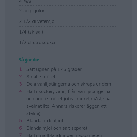
3 ägg
2 ägg-gulor
2 1/2 dl vetemjöl
1/4 tsk salt
1/2 dl strösocker
Så gör du:
Sätt ugnen på 175 grader
Smält smöret
Dela vaniljstängerna och skrapa ur dem
Häll i socker, vanilj från vaniljstängerna
och ägg i smöret (obs smöret måste ha
svalnat lite. Annars riskerar äggen att
stelna)
Blanda ordentligt
Blanda mjöl och salt separat
Häll i mjölblandningen i äggsmeten