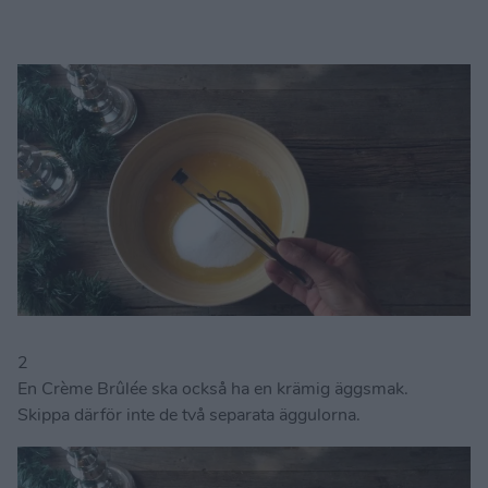
2
En Crème Brûlée ska också ha en krämig äggsmak.
Skippa därför inte de två separata äggulorna.