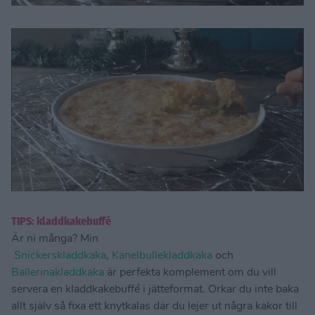
TIPS: kladdkakebuffé
Är ni många? Min
Snickerskladdkaka
,
Kanelbullekladdkaka
och
Ballerinakladdkaka
är perfekta komplement om du vill
servera en kladdkakebuffé i jätteformat. Orkar du inte baka
allt själv så fixa ett knytkalas där du lejer ut några kakor till