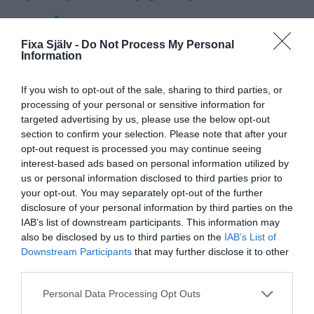
JULIGA MÅLARBILDER
Gratis prints. 7 roliga julbilder att skriva ut.
Fixa Själv -
Do Not Process My Personal
Information
If you wish to opt-out of the sale, sharing to third parties, or
————————————–
processing of your personal or sensitive information for
targeted advertising by us, please use the below opt-out
Tycker du att den paket- och pysseltipsen verkar
section to confirm your selection. Please note that after your
roliga? Tipsa gärna dina vänner. Använd facebookknappen
opt-out request is processed you may continue seeing
nedanför inlägget för att dela.
interest-based ads based on personal information utilized by
us or personal information disclosed to third parties prior to
För att följa Fixasjalv på Facebook:
klicka här
your opt-out. You may separately opt-out of the further
disclosure of your personal information by third parties on the
För att följa Fixasjalv på Instagram:
klicka här
IAB’s list of downstream participants. This information may
also be disclosed by us to third parties on the
IAB’s List of
Dela:
Downstream Participants
that may further disclose it to other
third parties.
Facebook
Pinterest
Twitter
Personal Data Processing Opt Outs
E-post