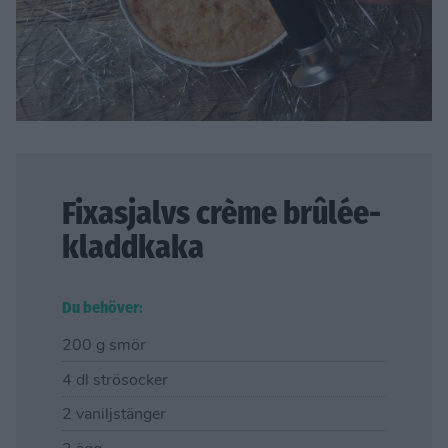
Fixasjalvs crème brûlée-
kladdkaka
Du behöver:
200 g smör
4 dl strösocker
2 vaniljstänger