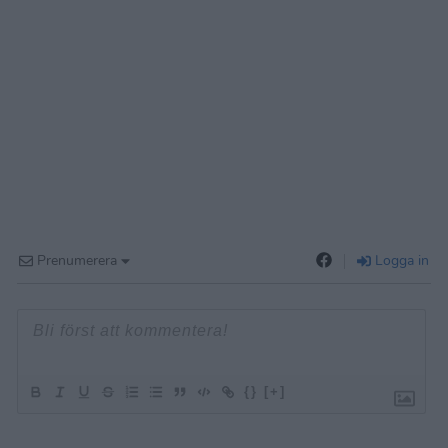
Prenumerera
Logga in
{}
[+]