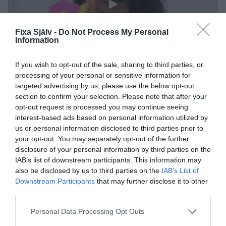
Fixa Själv -
Do Not Process My Personal
Information
If you wish to opt-out of the sale, sharing to third parties, or
processing of your personal or sensitive information for
Om Pokemon Go var förra sommarens stora hype så
targeted advertising by us, please use the below opt-out
har fidget spinners tagit över den här sommaren. Min
section to confirm your selection. Please note that after your
tioåring går inte någonstans utan sin fidget spinner och
opt-out request is processed you may continue seeing
kompisarna sitter på rad i vår soffa och snurrar. Inte mig
interest-based ads based on personal information utilized by
emot. Det känns som bra komplement till alla mobiler och
us or personal information disclosed to third parties prior to
your opt-out. You may separately opt-out of the further
plattor.
disclosure of your personal information by third parties on the
IAB’s list of downstream participants. This information may
also be disclosed by us to third parties on the
IAB’s List of
Downstream Participants
that may further disclose it to other
third parties.
Personal Data Processing Opt Outs