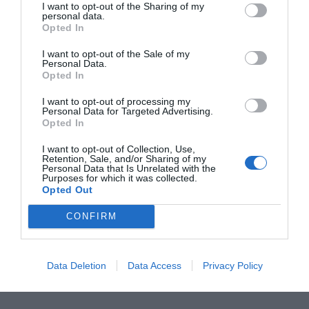
I want to opt-out of the Sharing of my
personal data.
Opted In
I want to opt-out of the Sale of my
Personal Data.
Opted In
Idén till att göra egna fidget spinners kom efter en försenad
I want to opt-out of processing my
Personal Data for Targeted Advertising.
leverans. Fixare som jag är var jag såklart tvungen att anta
Opted In
utmaningen att försöka göra min egen. Jag ville att det
I want to opt-out of Collection, Use,
skulle vara en enkel variant utan kullager. Efter lite
Retention, Sale, and/or Sharing of my
googlande såg jag att Red Ted Art, en brittisk bloggare,
Personal Data that Is Unrelated with the
Purposes for which it was collected.
gjort
en variant i papper.
Jag tog helt enkelt tekniken och
Opted Out
översatte till pärlor.
CONFIRM
Och döm om min förvåning när jag insåg att det inte bara
var enkelt utan blev väldigt bra också.
Data Deletion
Data Access
Privacy Policy