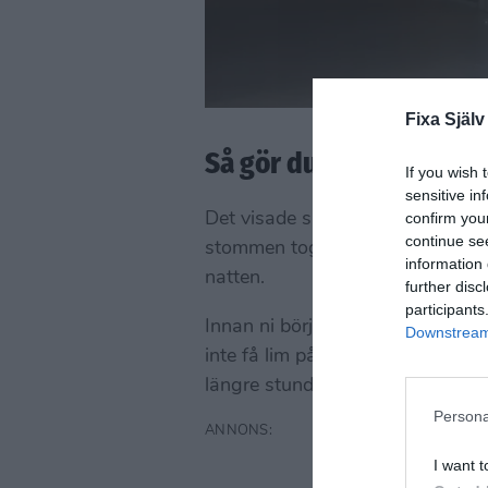
Fixa Själv
Så gör du spöklampan
If you wish 
sensitive in
confirm you
Det visade sig att den var enklare
continue se
stommen tog mindre än en timme 
information 
natten.
further disc
participants
Innan ni börjar pyssla är det vikt
Downstream 
inte få lim på golvet. Leta även 
längre stund för att torka.
Persona
I want t