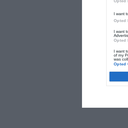
Opted 
I want t
Opted 
I want 
Advertis
Opted 
I want t
of my P
was col
Opted 