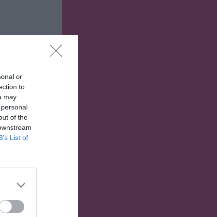
sonal or
ection to
ou may
 personal
out of the
 downstream
B’s List of