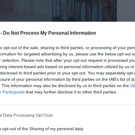
 -
Do Not Process My Personal Information
to opt-out of the sale, sharing to third parties, or processing of your per
formation for targeted advertising by us, please use the below opt-out s
r selection. Please note that after your opt-out request is processed y
 än vad jag trott att pyssla ihop. Själva
eing interest-based ads based on personal information utilized by us or
att sätta ihop – sedan lät jag den torka över
disclosed to third parties prior to your opt-out. You may separately opt-
losure of your personal information by third parties on the IAB’s list of
. This information may also be disclosed by us to third parties on the
IA
igt att täcka golvet med papper eller plast för att
Participants
that may further disclose it to other third parties.
upp en bra plats där du vet att spöket kan stå en
l Data Processing Opt Outs
o opt-out of the Sharing of my personal data.