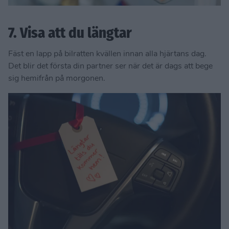
7. Visa att du längtar
Fäst en lapp på bilratten kvällen innan alla hjärtans dag.
Det blir det första din partner ser när det är dags att bege
sig hemifrån på morgonen.