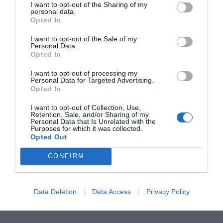
I want to opt-out of the Sharing of my
————————————–
personal data.
Opted In
Tipsa gärna dina vänner om de här alla hjärtans dag-
I want to opt-out of the Sale of my
överraskningarna. Använd facebookknappen nedanför
Personal Data.
inlägget för att dela.
Opted In
För att följa Fixasjalv på Facebook:
klicka här
I want to opt-out of processing my
Personal Data for Targeted Advertising.
Opted In
För att följa Fixasjalv på Instagram:
klicka här
I want to opt-out of Collection, Use,
Dela:
Retention, Sale, and/or Sharing of my
Personal Data that Is Unrelated with the
Facebook
Pinterest
Twitter
Purposes for which it was collected.
Opted Out
E-post
CONFIRM
Data Deletion
Data Access
Privacy Policy