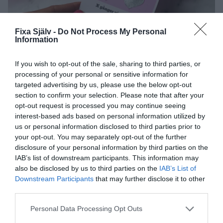
Fixa Själv -
Do Not Process My Personal
Information
If you wish to opt-out of the sale, sharing to third parties, or
Såhär gör du dina egna Pusslotter >>
processing of your personal or sensitive information for
targeted advertising by us, please use the below opt-out
Glad alla hjärtans dag!
section to confirm your selection. Please note that after your
opt-out request is processed you may continue seeing
Hoppas du fått massor av inspiration och är redo för en
interest-based ads based on personal information utilized by
kärleksfull alla hjärtans dag den 14 februari! Fira med din
us or personal information disclosed to third parties prior to
your opt-out. You may separately opt-out of the further
partner, bästa vänner eller familj. För visst slår ditt hjärta
disclosure of your personal information by third parties on the
lite extra för någon!
IAB’s list of downstream participants. This information may
Fler alla hjärtans dag tips:
also be disclosed by us to third parties on the
IAB’s List of
Downstream Participants
that may further disclose it to other
third parties.
Gör egna kolarosor på 3 minuter >>
Baka en chokladbollskladdkaka >>
Personal Data Processing Opt Outs