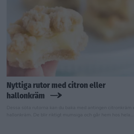
Nyttiga rutor med citron eller
hallonkräm
Dessa söta rutorna kan du baka med antingen citronkräm e
hallonkräm. De blir riktigt mumsiga och går hem hos hela
familjen. Däst av allt: de är glutenfria, mejerifria och baka
vitt socker så de funkar för många.