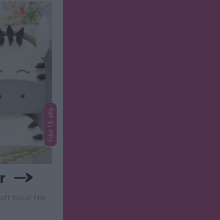
Fika till alla
r
 att baka! Här