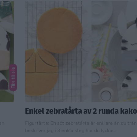
Fika till alla
Enkel zebratårta av 2 runda kako
en
Figurtårta: En söt zebratårta är enklare än du trär
beskriver jag i 3 enkla steg hur du lyckas.