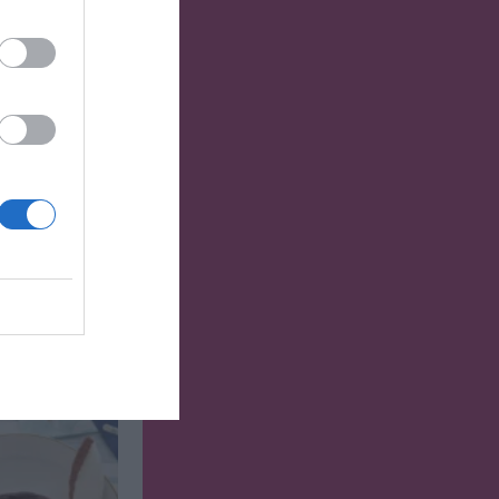
Fika till alla
 utan
ch passar dem
..osv. Perfekt