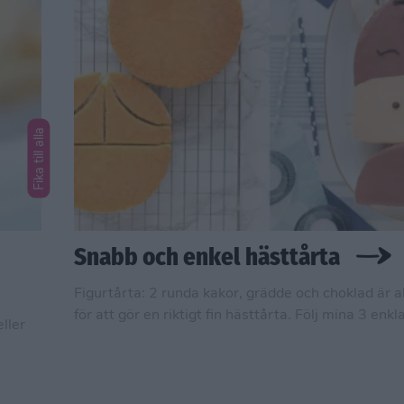
Fika till alla
Snabb och enkel hästtårta
Figurtårta: 2 runda kakor, grädde och choklad är 
för att gör en riktigt fin hästtårta. Följ mina 3 enk
ller
så är kalastårtan snart klar!
de utan