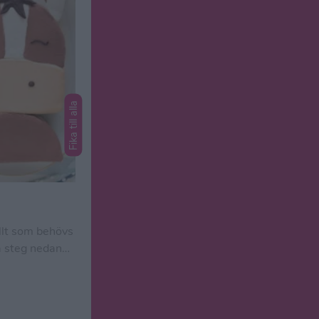
Fika till alla
allt som behövs
la steg nedan