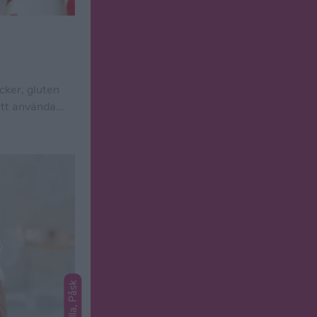
cker, gluten
att använda
lergi .