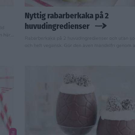
Nyttig rabarberkaka på 2
huvudingredienser
ld
n här
Rabarberkaka på 2 huvudingredienser och utan so
 är
och helt vegansk. Gör den även mandelfri genom 
smör gjort på solroskärnor istället för mandel vid al