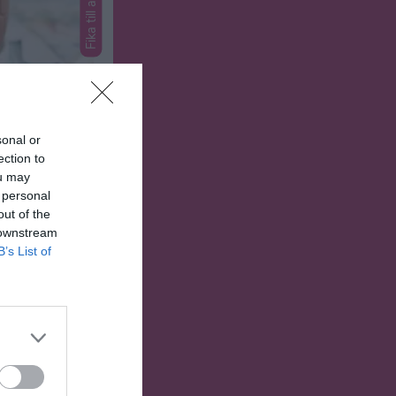
Fika till alla, Påsk
sonal or
ection to
ou may
a. Det bli en
 personal
baserat och
out of the
adägg och
 downstream
B’s List of