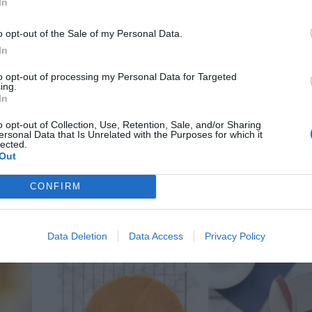
In
o opt-out of the Sale of my Personal Data.
Fika till alla
In
to opt-out of processing my Personal Data for Targeted
ing.
In
o opt-out of Collection, Use, Retention, Sale, and/or Sharing
ersonal Data that Is Unrelated with the Purposes for which it
Glutenfria & vegansk pizzabullar
lected.
Out
jäst
lar som
CONFIRM
Dessa pizzabullarna går riktigt snabbt att baka o
fär för
flesta! De är glutenfria äggfria, mjölkfria, veganska
picknickmat för hela familjen!
Data Deletion
Data Access
Privacy Policy