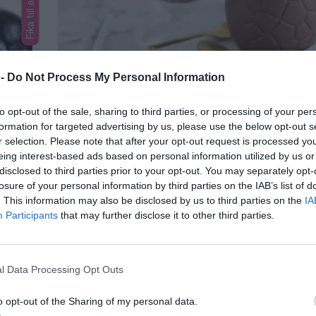
Fika till alla
 -
Do Not Process My Personal Information
Chokladägg fyllda med
to opt-out of the sale, sharing to third parties, or processing of your per
chokladbollspannacotta
a och
formation for targeted advertising by us, please use the below opt-out s
 att
r selection. Please note that after your opt-out request is processed y
Fyll ihåliga chokladägg med chokladbollspannacott
elfria
eing interest-based ads based on personal information utilized by us or
perfekt överraskningen till påsk! Receptet är växt
disclosed to third parties prior to your opt-out. You may separately opt-
glutenfritt men du kan så klart välja valfritt chokl
losure of your personal information by third parties on the IAB’s list of
fyllning.
. This information may also be disclosed by us to third parties on the
IA
Participants
that may further disclose it to other third parties.
l Data Processing Opt Outs
o opt-out of the Sharing of my personal data.