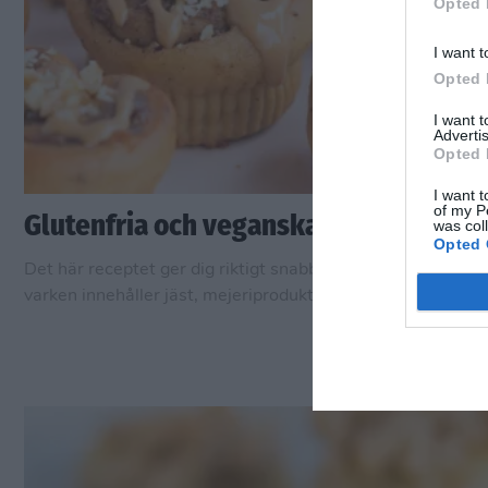
Opted 
I want t
Opted 
I want 
Advertis
Opted 
I want t
of my P
Glutenfria och veganska kanelbullar
was col
Opted 
Det här receptet ger dig riktigt snabba och enkla kanelbul
varken innehåller jäst, mejeriprodukter eller gluten. De blir
otroligt saftiga och är är perfekta att toppa med extra nöts
den som vill.