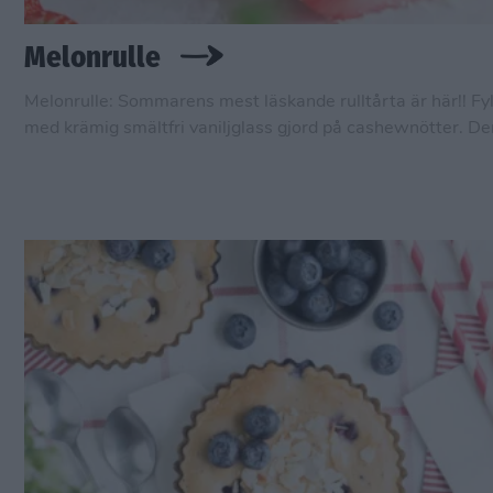
Melonrulle
Melonrulle: Sommarens mest läskande rulltårta är här!! Fyl
med krämig smältfri vaniljglass gjord på cashewnötter. De
rulltårtan fick dem flesta att höja på ögonbrynen, men den
snabb att göra och blir barnsligt god.