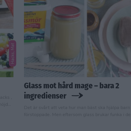
Hacks, Mat
Glass mot hård mage – bara 2
ingredienser
acks ,
höjder
Det är svårt att veta hur man bäst ska hjälpa barn
förstoppade. Men eftersom glass brukar funka i de
situationer har jag tagit fram två fruktiga glassar
effekt.