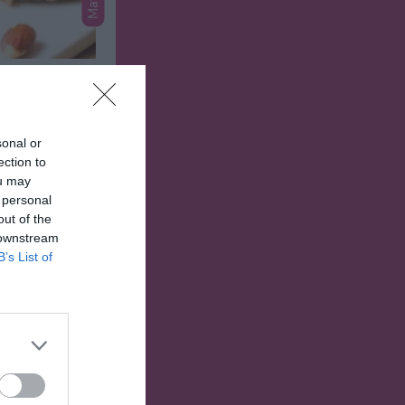
Mat
Original
sonal or
nmål som går
ection to
bollar med Finn
ou may
redienser.
 personal
out of the
 downstream
B’s List of