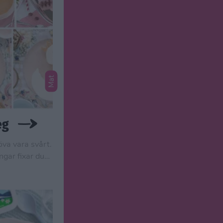
Mat
eg
öva vara svårt.
ngar fixar du
a figurtårtor.