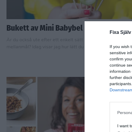
Bukett av Mini Babybel
Fixa Själv
Är du också ute efter ett enkelt sätt att pigga upp barnens
If you wish 
mellanmål? Idag visar jag hur lätt du förvandlar Mini Babybel
sensitive in
en fin vårbukett. Resultatet blir fantasifullt, gott och nyttigt
confirm you
continue se
information 
further disc
participants
Downstream 
Persona
I want t