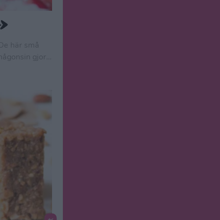
 De här små
någonsin gjort.
a att fixa och