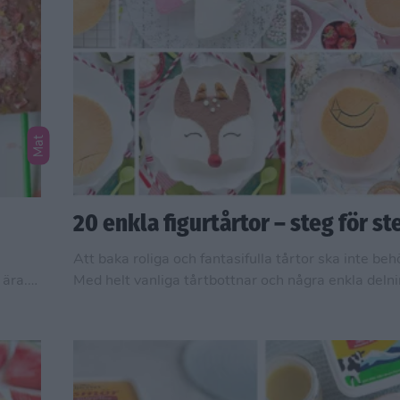
Mat
20 enkla figurtårtor – steg för st
Att baka roliga och fantasifulla tårtor ska inte beh
 ära.
Med helt vanliga tårtbottnar och några enkla delni
e!
enkelt dinosaurie, apa, clown, katt och många andr