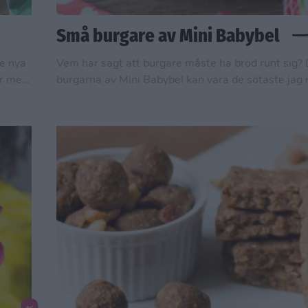
Små burgare av Mini Babybel
De nya
Vem har sagt att burgare måste ha bröd runt sig?
er med
burgarna av Mini Babybel kan vara de sötaste jag 
 två
Och barnen älskar dem!! Dessutom är de superenkl
abbt.
passar till såväl mellis som till fredagsmys.