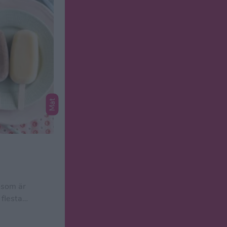
Mat
 som är
 flesta
 med laxerande