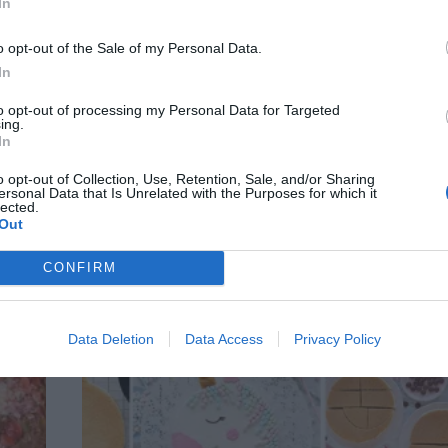
In
o opt-out of the Sale of my Personal Data.
In
Mat
to opt-out of processing my Personal Data for Targeted
ing.
In
al
Vivis pigg-choklad med kaffe
o opt-out of Collection, Use, Retention, Sale, and/or Sharing
ersonal Data that Is Unrelated with the Purposes for which it
lected.
Med alla trötta mammor i åtanke valde jag att sm
Out
här chokladen med en annan favorit, nämligen två 
. Här
CONFIRM
al
Data Deletion
Data Access
Privacy Policy