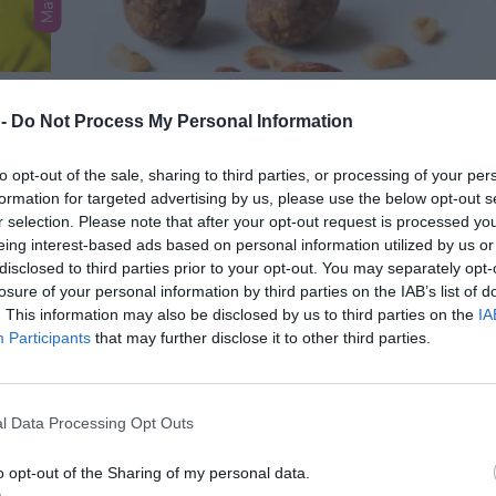
Mat
Smarta energibars av Finn Crisp 
 -
Do Not Process My Personal Information
Thins- bara 3 ingredienser
to opt-out of the sale, sharing to third parties, or processing of your per
 till
Är du också ute efter ett nyttigt och enkelt mella
formation for targeted advertising by us, please use the below opt-out s
.
snabbt att fixa? Då ska du testa nyttiga bars och 
r selection. Please note that after your opt-out request is processed y
Crisp Original Thins. Det enda du behöver är 3 ing
eing interest-based ads based on personal information utilized by us or
disclosed to third parties prior to your opt-out. You may separately opt-
losure of your personal information by third parties on the IAB’s list of
. This information may also be disclosed by us to third parties on the
IA
Participants
that may further disclose it to other third parties.
l Data Processing Opt Outs
o opt-out of the Sharing of my personal data.