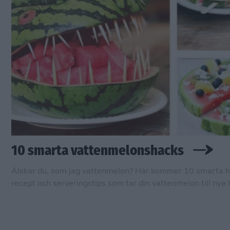
10 smarta vattenmelonshacks
Älskar du, som jag vattenmelon? Här kommer 10 smarta h
recept och serveringstips som tar din vattenmelon till nya 
i sommar.