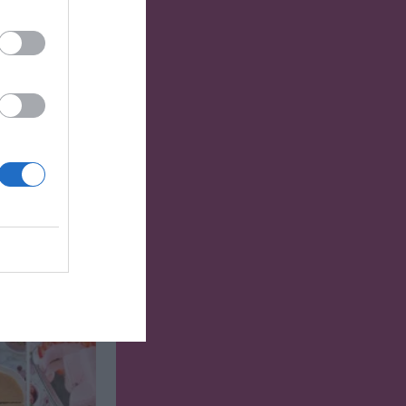
Mat
aksätta den
sorters kaffe.