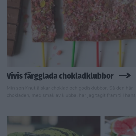
Vivis färgglada chokladklubbor
Min son Knut älskar choklad och godisklubbor. Så den här
chokladen, med smak av klubba, har jag tagit fram till hans
För bästa effekt har jag självklart valt att sätta den på pinn