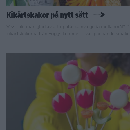
Kikärtskakor på nytt sätt
Visst blir man glad av att upptäcka nya goda mellanmål? 
kikärtskakorna från Friggs kommer i två spännande smak
inspiration från Asien och mellan östern. Jag har tagit fram
nytänkande serveringsförslag som båda gick åt rykande sn