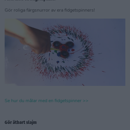
Gör roliga färgsnurror av era fidgetspinners!
Se hur du målar med en fidgetspinner >>
Gör ätbart slajm