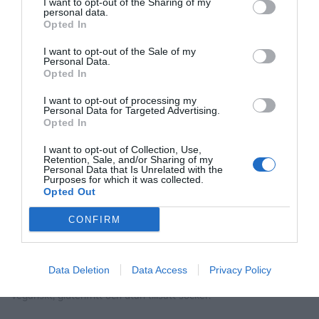
I want to opt-out of the Sharing of my
lingon. Det enda du behöver tillsätta till bakmixen är vatten.
personal data.
Opted In
I want to opt-out of the Sale of my
Personal Data.
Opted In
I want to opt-out of processing my
Personal Data for Targeted Advertising.
Opted In
I want to opt-out of Collection, Use,
Retention, Sale, and/or Sharing of my
Fika till alla, Jul
Personal Data that Is Unrelated with the
Purposes for which it was collected.
Opted Out
CONFIRM
Enkel pepparkaksfudge utan socker
Data Deletion
Data Access
Privacy Policy
Sagolikt krämig pepparkaksfudge i 2 snabba steg. Receptet är
veganskt, glutenfritt och utan tillsatt socker.