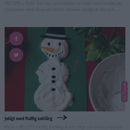
RECEPT + FILM. Den här julchokladen är i stort sett omöjlig att
misslyckas med. Bara att smälta choklad, sprida ut den och
toppa. Att den dessutom älskas av barnen gör den nästan FÖR
bra.
Jul, Pyssel
Juligt med fluffig snöfärg
FILM + RECEPT. Fluffig snöfärg är ett roligt och enkelt julpyssel.