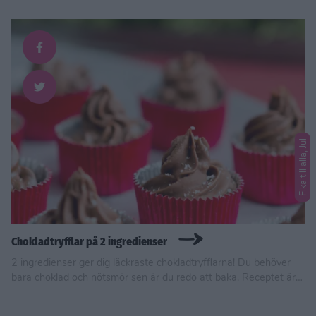
Fika till alla, Jul
Chokladtryfflar på 2 ingredienser
2 ingredienser ger dig läckraste chokladtryfflarna! Du behöver
bara choklad och nötsmör sen är du redo att baka. Receptet är
veganskt, glutenfritt och utan tillsatt socker.