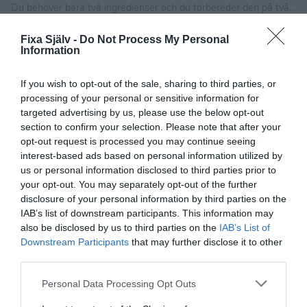
Du behöver bara två ingredienser och du förbereder den på två
minuter.
Fixa Själv -
Do Not Process My Personal
Information
If you wish to opt-out of the sale, sharing to third parties, or
processing of your personal or sensitive information for
targeted advertising by us, please use the below opt-out
section to confirm your selection. Please note that after your
opt-out request is processed you may continue seeing
interest-based ads based on personal information utilized by
us or personal information disclosed to third parties prior to
your opt-out. You may separately opt-out of the further
Pyssel, Jul
disclosure of your personal information by third parties on the
IAB’s list of downstream participants. This information may
also be disclosed by us to third parties on the
IAB’s List of
Downstream Participants
that may further disclose it to other
third parties.
Enkel tomtetårta av mjuk pepparkaka
Personal Data Processing Opt Outs
Med Kungsörnens färdiga bakmix Pepparkaka gör du snabbt och
enkelt den här fina tomtetårtan av mjuk pepparkaka, grädde och