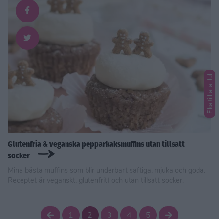
Fika till alla, Jul
Glutenfria & veganska pepparkaksmuffins utan tillsatt
socker
Mina bästa muffins som blir underbart saftiga, mjuka och goda.
Receptet är veganskt, glutenfritt och utan tillsatt socker.
1
2
3
4
5