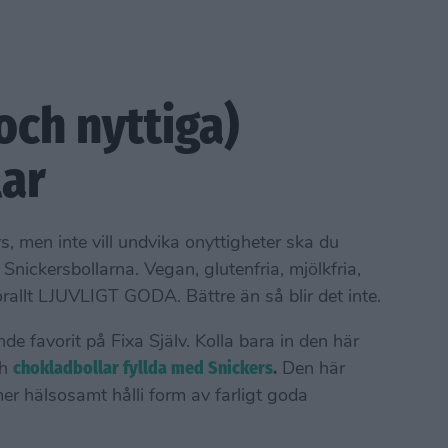
och nyttiga)
lar
men inte vill undvika onyttigheter ska du
Snickersbollarna. Vegan, glutenfria, mjölkfria,
örallt LJUVLIGT GODA. Bättre än så blir det inte.
e favorit på Fixa Själv. Kolla bara in den här
ch
chokladbollar fyllda med Snickers
.
Den här
mer hälsosamt hålli form av farligt goda