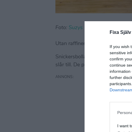
Foto:
Suzys Green Kitchen
Fixa Själv
Utan raffinera socker, vegan, glut
If you wish 
sensitive in
Snickersbollarna är perfekta att
confirm you
slår till. De passar också utmär
continue se
information 
further disc
participants
Downstream 
Persona
I want t