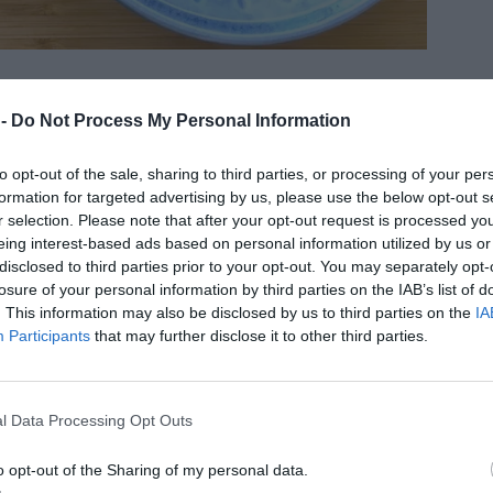
 -
Do Not Process My Personal Information
enfria och mjölkfria. Check på allt.
to opt-out of the sale, sharing to third parties, or processing of your per
formation for targeted advertising by us, please use the below opt-out s
 förvara i frysen och plocka fram när sötsuget
r selection. Please note that after your opt-out request is processed y
kt som mellanmål eller kvällssnacks.
eing interest-based ads based on personal information utilized by us or
disclosed to third parties prior to your opt-out. You may separately opt-
losure of your personal information by third parties on the IAB’s list of
. This information may also be disclosed by us to third parties on the
IA
Participants
that may further disclose it to other third parties.
l Data Processing Opt Outs
o opt-out of the Sharing of my personal data.