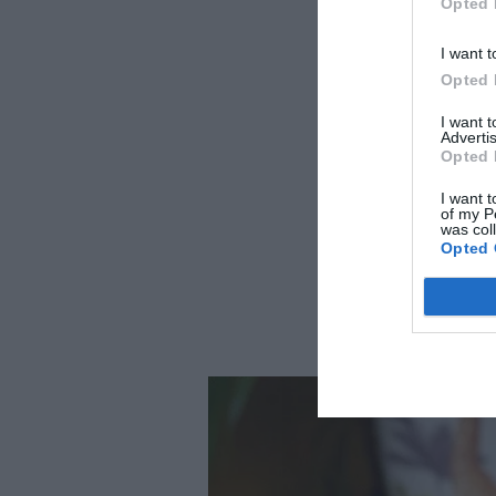
Opted 
I want t
Opted 
I want 
Advertis
Opted 
I want t
of my P
was col
Opted 