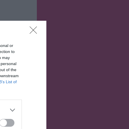
sonal or
ection to
ou may
 personal
out of the
 downstream
B’s List of